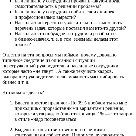
Был ли шанс у сотрудника проявить какую-нибудь
самостоятельность в решении проблемы?
Был ли шанс у сотрудника набить своих шишек
и профессионально вырасти?
Насколько интересно и увлекательно — выполнять
перечень задач, которые поставил вам кто-то другой?
Насколько это побуждает сотрудника разобраться
в бизнес-задачах, т. е. в том, зачем мы делаем этот
проект?
Ответив на эти вопросы мы поймем, почему довольно
типичное следствие из описанной ситуации —
перегруженный руководитель и пассивные сотрудники,
которые часто «не тянут». А также текучесть кадров,
выгорание руководителя, невозможность масштабировать
бизнес и т. д.
Что можно сделать?
Ввести простое правило: «По 99% проблем ты ко мне
приходишь с проработанными вариантами решения,
которые я утверждаю (или отклоняю)». 1% — это запрос
в стиле «надо посоветоваться»
Выделить зоны ответственности с четкими
контрольными событиями. Например, руководитель