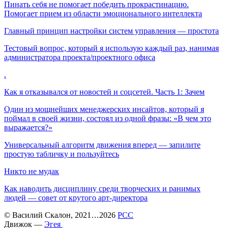
Пинать себя не помогает победить прокрастинацию.
Помогает прием из области эмоционального интеллекта
Главный принцип настройки систем управления — простота
Тестовый вопрос, который я использую каждый раз, нанимая
администратора проекта/проектного офиса
.
Как я отказывался от новостей и соцсетей. Часть 1: Зачем
Один из мощнейших менеджерских инсайтов, который я
поймал в своей жизни, состоял из одной фразы: «В чем это
выражается?»
Универсальный алгоритм движения вперед — запилите
простую табличку и пользуйтесь
Никто не мудак
Как наводить дисциплину среди творческих и ранимых
людей — совет от крутого арт-директора
©
Василий Скалон
, 2021
...
2026
РСС
Движок —
Эгея